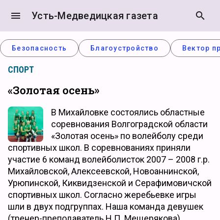
menu
Усть-Медведицкая газета
search
Безопасность
Благоустройство
Вектор п
СПОРТ
«Золотая осень»
В Михайловке состоялись областные
соревнования Волгоградской области
«Золотая осень» по волейболу среди
спортивных школ. В соревнованиях приняли
участие 6 команд волейболисток 2007 – 2008 г.р.
Михайловской, Алексеевской, Новоаннинской,
Урюпинской, Киквидзенской и Серафимовичской
спортивных школ. Согласно жеребьевке игры
шли в двух подгруппах. Наша команда девушек
(тренер-преподаватель Н.П. Мещерякова)