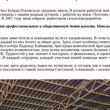
ончил Буерак-Поповскую среднюю школу. В колхозе работали мои
 связаны с нашим родным хутором, с работой на земле. Поэтому
. В 2007 году меня избрали директором сельхозпредприятия.
ает профессиональную и общественную деятельности. Невольно
ошие заместители и помощники во всех направлениях. В этом пла
аждый из них болеет за общее дело. Здесь стоит особенно отмет
ого бухгалтера Надежду Каймакову, бригадира комплексной брига
уясь возможностью, хочу всему коллективу сказать большое спа
ПК. Трудностей у нас хватает и погодных, и финансовых, и про
ти. И каждый сотрудник, каждый участник нашей команды знает, 
з нас здесь родились, выросли, возмужали, и сегодня, как и на
о поселения и главой поселения Светланой Аленкиной, с коллек