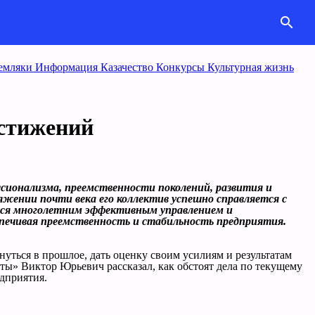
search
емляки
Информация
Казачество
Конкурcы
Культурная жизнь
остижений
ссионализма, преемственности поколений, развития и
тяжении почти века его коллектив успешно справляется с
ется многолетним эффективным управлением и
печивая преемственность и стабильность предприятия.
нуться в прошлое, дать оценку своим усилиям и результатам
ты» Виктор Юрьевич рассказал, как обстоят дела по текущему
едприятия.