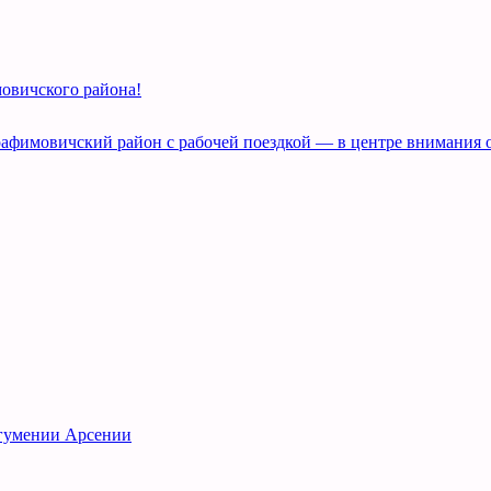
овичского района!
рафимовичский район с рабочей поездкой — в центре внимания 
игумении Арсении