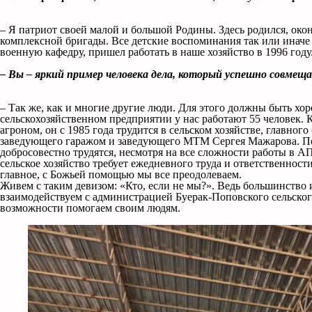
– Я патриот своей малой и большой Родины. Здесь родился, ок
комплексной бригады. Все детские воспоминания так или иначе
военную кафедру, пришел работать в наше хозяйство в 1996 году
– Вы – яркий пример человека дела, который успешно совмещ
– Так же, как и многие другие люди. Для этого должны быть хор
сельскохозяйственном предприятии у нас работают 55 человек. К
агроном, он с 1985 года трудится в сельском хозяйстве, главн
заведующего гаражом и заведующего МТМ Сергея Мажарова. Польз
добросовестно трудятся, несмотря на все сложности работы в А
сельское хозяйство требует ежедневного труда и ответственнос
главное, с Божьей помощью мы все преодолеваем.
Живем с таким девизом: «Кто, если не мы?». Ведь большинство и
взаимодействуем с администрацией Буерак-Поповского сельског
возможности помогаем своим людям.