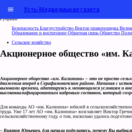
menu
Усть-Медведицкая газета
Рубрики
Безопасность
Благоустройство
Вектор правопорядка
Велик
Образование и воспитание
Обратная связь
Общество
Поли
Сельское хозяйство
Акционерное общество «им. Ка
Акционерное общество «им. Калинина» – это не просто сельх
движения вперед в Серафимовичском районе. Начиная с истоко
вызовами времени, адаптируясь к меняющимся условиям и вн
высококвалифицированным кадровым составом, который сохр
Для команды АО «им. Калинина» юбилей в сельскохозяйственной 
труда. Уже 17 лет АО «им. Калинина» возглавляет Виктор Гречи
сельскохозяйственному году, о том, насколько удалось подготови
– Виктор Юрьевич, для начала поделитесь, почему Вы выбрали