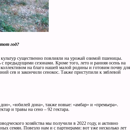
этот год?
ции культур существенно повлияли на урожай озимой пшеницы.
ть с предыдущими сезонами. Кроме того, лето и ранняя осень на
м коллективом на благо нашей малой родины и готовим почву для
нний сев и закончили сенокос. Также приступили к зяблевой
 дон», «юбилей дона», также новые: «амбар» и «премьера».
ктар и травы на сено – 92 гектара.
водческого хозяйства мы получили в 2022 году, и активно
х семян. Повезло нам и с партнерами: вот уже несколько лет