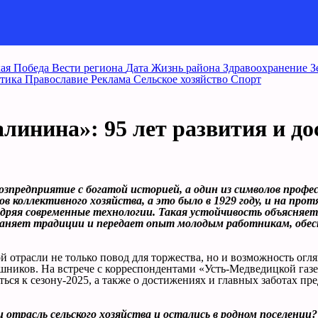
ая Победа
Вести региона
Дата
Жизнь района
Здравоохранение
З
тика
Православие
Реклама
Сельское хозяйство
Спорт
линина»: 95 лет развития и д
озпредприятие с богатой историей, а один из символов профе
в коллективного хозяйства, а это было в 1929 году, и на про
едряя современные технологии. Такая устойчивость объясня
аняет традиции и передает опыт молодым работникам, обес
отрасли не только повод для торжества, но и возможность огля
шников. На встрече с корреспондентами «Усть-Медведицкой газе
ться к сезону-2025, а также о достижениях и главных заботах пр
 отрасль сельского хозяйства и остались в родном поселении?