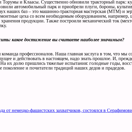
 Торумы и Клаасы. Существенно обновили тракторный парк: ку
новили автомобильный парк и приобрели плуги, бороны, культив
ух наших баз – это машинно-тракторная мастерская (МТМ) и зе
емонтные цеха со всем необходимым оборудованием, например, 
 хранения продукции. Также построили механический ток (мехт
лку.
просить: какое достижение вы считаете наиболее значимым?
 команда профессионалов. Наша главная заслуга в том, что мы с
удущее и действовать в настоящем, надо знать прошлое. И, преж
а. На их долю пришлись тяжелые испытания: голодные годы, вос
е поколение и почитатели традиций наших дедов и прадедов.
а от немецко-фашистских захватчиков, состоялся в Серафимови