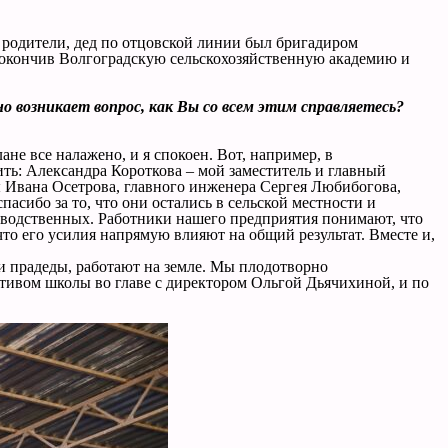
 родители, дед по отцовской линии был бригадиром
, окончив Волгоградскую сельскохозяйственную академию и
 возникает вопрос, как Вы со всем этим справляетесь?
не все налажено, и я спокоен. Вот, например, в
ить: Александра Короткова – мой заместитель и главный
ды Ивана Осетрова, главного инженера Сергея Любибогова,
сибо за то, что они остались в сельской местности и
изводственных. Работники нашего предприятия понимают, что
что его усилия напрямую влияют на общий результат. Вместе и,
ши прадеды, работают на земле. Мы плодотворно
тивом школы во главе с директором Ольгой Дьячихиной, и по