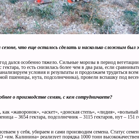
сезоне, что еще осталось сделать и насколько сложным был 
тот год дался особенно тяжело. Сильные морозы в период вегета
гектара, то есть снизилась более чем в два раза, если сравнива
 анализируем условия и результаты и продолжаем трудиться все
имой пшеницы, нута, подсолнечника), провели вспашку под весе
обнее о производстве семян, с кем сотрудничаете?
 как «жаворонок», «аскет», «донская степь», «лидия», «вольный
ица – 3654 гектара, подсолнечник – 3115 гектаров, нут – 151 ге
еваем у себя, убираем и сами производим семена. Статус семено
«им. Калинина» реализует порядка 1000 тонн высококачественны