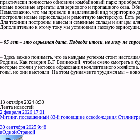
практически полностью обновили комбайновый парк: приобрели
новые посевные агрегаты для зернового и пропашного сева. Об
Немаловажно, что мы привели в надлежащий вид территорию дв
построили новые зерносклады и ремонтную мастерскую. Есть р
Для техники построены навесы и семенные склады и ангары для
Дополнительно к этому току мы установили газовую зерносуши
– 95 лет – это серьезная дата. Подводя итоги, не могу не с
– Здесь важно понимать, что за каждым успехом стоит настоящая
Родины. Как говорил В.Г. Белинский, чтобы смело смотреть в б
которые стояли у истоков образования коллективного хозяйств
годы, но они выстояли. На этом фундаменте трудимся мы – ново
13 октября 2024 8:30
Лента новостей
2 февраля 2026 17:01
Митинг, посвященный 83-й годовщине освобождения Сталинград
30 сентября 2025 9:48
#ОднойСтраной