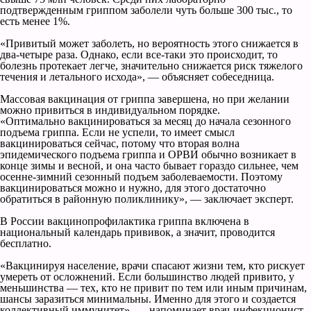
подтвержденным гриппом заболели чуть больше 300 тыс., то
есть менее 1%.
«Привитый может заболеть, но вероятность этого снижается в
два-четыре раза. Однако, если все-таки это происходит, то
болезнь протекает легче, значительно снижается риск тяжелого
течения и летального исхода», — объясняет собеседница.
Массовая вакцинация от гриппа завершена, но при желании
можно привиться в индивидуальном порядке.
«Оптимально вакцинироваться за месяц до начала сезонного
подъема гриппа. Если не успели, то имеет смысл
вакцинироваться сейчас, потому что вторая волна
эпидемического подъема гриппа и ОРВИ обычно возникает в
конце зимы и весной, и она часто бывает гораздо сильнее, чем
осенне-зимний сезонный подъем заболеваемости. Поэтому
вакцинироваться можно и нужно, для этого достаточно
обратиться в районную поликлинику», — заключает эксперт.
В России вакцинопрофилактика гриппа включена в
национальный календарь прививок, а значит, проводится
бесплатно.
«Вакцинируя население, врачи спасают жизни тем, кто рискует
умереть от осложнений. Если большинство людей привито, у
меньшинства — тех, кто не привит по тем или иным причинам,
шансы заразиться минимальны. Именно для этого и создается
коллективный иммунитет», — напоминает врач-инфекционист,