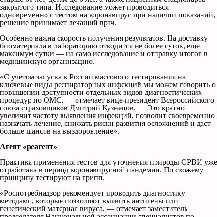
закрытого типа. Исследование может проводиться
одновременно с тестом на коронавирус при наличии показаний,
решение принимает лечащий врач.
Особенно важна скорость получения результатов. На доставку
биоматериала в лабораторию отводится не более суток, еще
максимум сутки — на само исследование и отправку итогов в
медицинскую организацию.
«С учетом запуска в России массового тестирования на
ключевые виды респираторных инфекций мы можем говорить о
повышении доступности отдельных видов диагностических
процедур по ОМС, — отмечает вице-президент Всероссийского
союза страховщиков Дмитрий Кузнецов. — Это кратно
увеличит частоту выявления инфекций, позволит своевременно
назначать лечение, снижать риски развития осложнений и даст
больше шансов на выздоровление».
Агент «реагент»
Практика применения тестов для уточнения природы ОРВИ уже
отработана в период коронавирусной пандемии. По схожему
принципу тестируют на грипп.
«Роспотребнадзор рекомендует проводить диагностику
методами, которые позволяют выявить антигены или
генетический материал вируса, — отмечает заместитель
председателя Национальной ассоциации специалистов по