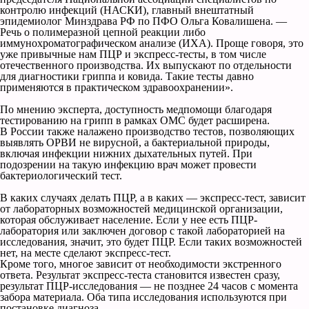
контролю инфекций (НАСКИ), главный внештатный
эпидемиолог Минздрава РФ по ПФО Ольга Ковалишена. —
Речь о полимеразной цепной реакции либо
иммунохроматографическом анализе (ИХА). Проще говоря, это
уже привычные нам ПЦР и экспресс-тесты, в том числе
отечественного производства. Их выпускают по отдельности
для диагностики гриппа и ковида. Такие тесты давно
применяются в практическом здравоохранении».
По мнению эксперта, доступность медпомощи благодаря
тестированию на грипп в рамках ОМС будет расширена.
В России также налажено производство тестов, позволяющих
выявлять ОРВИ не вирусной, а бактериальной природы,
включая инфекции нижних дыхательных путей. При
подозрении на такую инфекцию врач может провести
бактериологический тест.
В каких случаях делать ПЦР, а в каких — экспресс-тест, зависит
от лабораторных возможностей медицинской организации,
которая обслуживает население. Если у нее есть ПЦР-
лаборатория или заключен договор с такой лабораторией на
исследования, значит, это будет ПЦР. Если таких возможностей
нет, на месте сделают экспресс-тест.
Кроме того, многое зависит от необходимости экстренного
ответа. Результат экспресс-теста становится известен сразу,
результат ПЦР-исследования — не позднее 24 часов с момента
забора материала. Оба типа исследования используются при
постановке диагноза.