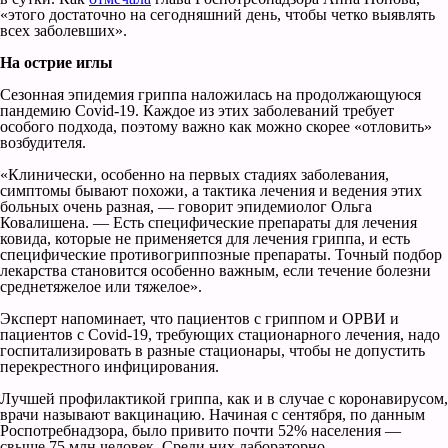
«этого достаточно на сегодняшний день, чтобы четко выявлять
всех заболевших».
На острие иглы
Сезонная эпидемия гриппа наложилась на продолжающуюся
пандемию Covid-19. Каждое из этих заболеваний требует
особого подхода, поэтому важно как можно скорее «отловить»
возбудителя.
«Клинически, особенно на первых стадиях заболевания,
симптомы бывают похожи, а тактика лечения и ведения этих
больных очень разная, — говорит эпидемиолог Ольга
Ковалишена. — Есть специфические препараты для лечения
ковида, которые не применяется для лечения гриппа, и есть
специфические противогриппозные препараты. Точный подбор
лекарства становится особенно важным, если течение болезни
среднетяжелое или тяжелое».
Эксперт напоминает, что пациентов с гриппом и ОРВИ и
пациентов с Covid-19, требующих стационарного лечения, надо
госпитализировать в разные стационары, чтобы не допустить
перекрестного инфицирования.
Лучшей профилактикой гриппа, как и в случае с коронавирусом,
врачи называют вакцинацию. Начиная с сентября, по данным
Роспотребнадзора, было привито почти 52% населения —
свыше 75 млн человек. Среди них лабораторно