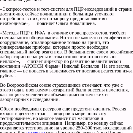
«Экспресс-тестов и тест-систем для ПЦР-исследований в стране
достаточно, сейчас поликлиники и больницы уточняют
потребность в них, им по запросу предоставляют все
необходимое», — поясняет Ольга Ковалишена.
«Методы ПЦР и ИФА, в отличие от экспресс-тестов, требуют
специального оборудования. Но это не какое-то специфическое
оборудование, откалиброванное только на грипп, это
универсальные приборы, которым просто необходим
специальный набор реагентов. В большинстве своем российские
лаборатории оснащены в этом отношении относительно
неплохо», — считает директор по развитию аналитической
компании «АРЭНСИ Фарма» Николай Беспалов. На его взгляд,
главное — не попасть в зависимость от поставок реагентов из-за
рубежа.
Во Всероссийском союзе страховщиков отмечают, что уже с
этого года в программу госгарантий были внесены изменения,
касающиеся увеличения объемов диагностических и
лабораторных исследований.
Объем необходимых ресурсов еще предстоит оценить. Россия
входит в десятку стран — лидеров в мире по охвату
тестированием, но многое зависит от масштабов и
продолжительности эпидемии. Например, по ковиду сейчас
сохраняется тестирование на уровне 250–300 тыс. исследований
в сутки. Как
отмечала
глава Роспотребнадзора Анна Попова,