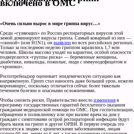
включено в ОМС
«Очень сильно вырос в мире гриппа вирус…»
Среди «гуляющих» по России респираторных вирусов этой
зимой доминируют вирусы гриппа. Самый коварный из них —
«свиной» (или H1N1), он
выявлен
во всех российских регионах.
Только за последнюю неделю гриппом заразились 1,7 млн
человек. Школы массово уходят на карантин, особой опасности
подвергаются «группы риска» — беременные женщины,
диабетики, инвалиды, пожилые, люди с иммунодефицитом и
«хроники».
Роспотребнадзор оценивает эпидемическую ситуацию как
напряженную. Грипп стал наносить даже больший урон, нежели
коронавирус, поскольку отличается сейчас более тяжелым
течением болезни и опасными осложнениями.
Чтобы снизить риски, Правительство внесло
изменения
в
программу государственных гарантий бесплатного оказания
гражданам медицинской помощи по ОМС. При госпитализации,
обращении в поликлинику или при вызове врача на дом у
граждан с симптомами острой респираторной инфекции будут
брать мазок на грипп и другие ОРВИ. В первую очередь это
относится к людям с хроническими заболеваниями, лицам
старше 60 лет, детям до 6 лет, а также пациентам стационаров