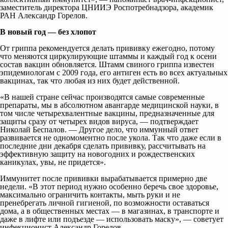
заместитель директора ЦНИИЭ Роспотребнадзора, академик
РАН Александр Горелов.
В новый год — без хлопот
От гриппа рекомендуется делать прививку ежегодно, потому
что меняются циркулирующие штаммы и каждый год к осени
состав вакцин обновляется. Штамм свиного гриппа известен
эпидемиологам с 2009 года, его антиген есть во всех актуальных
вакцинах, так что любая из них будет действенной.
«В нашей стране сейчас производятся самые современные
препараты, мы в абсолютном авангарде медицинской науки, в
том числе четырехвалентные вакцины, предназначенные для
защиты сразу от четырех видов вируса, — подтверждает
Николай Беспалов. — Другое дело, что иммунный ответ
развивается не одномоментно после укола. Так что даже если в
последние дни декабря сделать прививку, рассчитывать на
эффективную защиту на новогодних и рождественских
каникулах, увы, не придется».
Иммунитет после прививки вырабатывается примерно две
недели. «В этот период нужно особенно беречь свое здоровье,
максимально ограничить контакты, мыть руки и не
пренебрегать личной гигиеной, по возможности оставаться
дома, а в общественных местах — в магазинах, в транспорте и
даже в лифте или подъезде — использовать маску», — советует
инфекционист Александр Горелов.