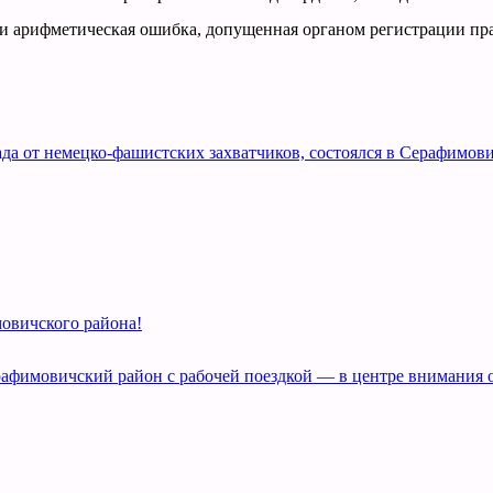
и арифметическая ошибка, допущенная органом регистрации прав
а от немецко-фашистских захватчиков, состоялся в Серафимови
овичского района!
рафимовичский район с рабочей поездкой — в центре внимания 