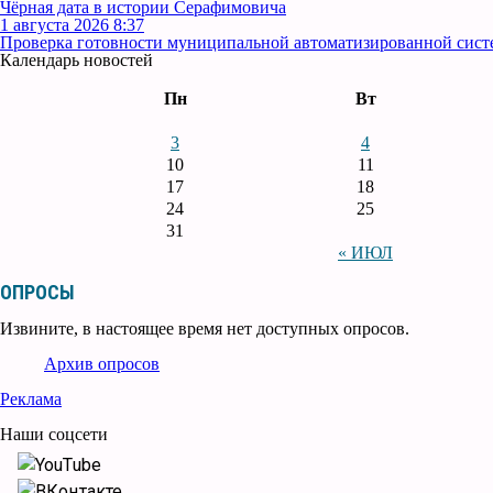
Чёрная дата в истории Серафимовича
1 августа 2026 8:37
Проверка готовности муниципальной автоматизированной сист
Календарь новостей
Пн
Вт
3
4
10
11
17
18
24
25
31
« ИЮЛ
ОПРОСЫ
Извините, в настоящее время нет доступных опросов.
Архив опросов
Реклама
Наши соцсети
YouTube
ВКонтакте