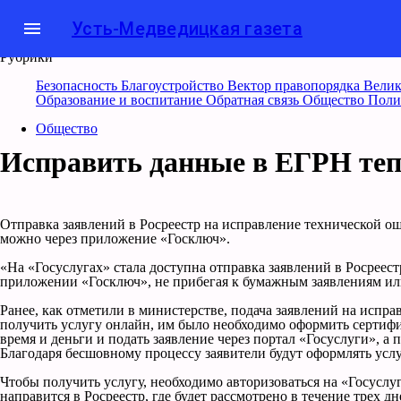
menu
Усть-Медведицкая газета
Рубрики
Безопасность
Благоустройство
Вектор правопорядка
Велик
Образование и воспитание
Обратная связь
Общество
Поли
Общество
Исправить данные в ЕГРН теп
Отправка заявлений в Росреестр на исправление технической о
можно через приложение «Госключ».
«На «Госуслугах» стала доступна отправка заявлений в Росрее
приложении «Госключ», не прибегая к бумажным заявлениям и
Ранее, как отметили в министерстве, подача заявлений на испр
получить услугу онлайн, им было необходимо оформить сертифи
время и деньги и подать заявление через портал «Госуслуги», а
Благодаря бесшовному процессу заявители будут оформлять услу
Чтобы получить услугу, необходимо авторизоваться на «Госусл
направится в Росреестр, где будет рассмотрено в течение трех 