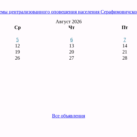
емы централизованного оповещения населения Серафимовичско
Август 2026
Ср
Чт
Пт
5
6
7
12
13
14
19
20
21
26
27
28
Все объявления