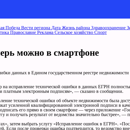
ая Победа
Вести региона
Дата
Жизнь района
Здравоохранение
З
тика
Православие
Реклама
Сельское хозяйство
Спорт
ерь можно в смартфоне
шибки данных в Едином государственном реестре недвижимости (
стр на исправление технической ошибки в данных ЕГРН полность
ли платным электронным подписям», — сказано в сообщении.
авление технической ошибки об объекте недвижимости была дост
кат усиленной квалифицированной электронной подписи в качес
 подписать его прямо в своем смартфоне — через приложение «Го
гу и получать результат от ведомства значительно быстрее», —
угах», затем выбрать услугу «Исправление ошибок в ЕГРН». «По
дней. Если после проверки ошибка подтвердится, то ведомство в