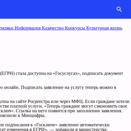
search
емляки
Информация
Казачество
Конкурcы
Культурная жизнь
ЕГРН) стала доступна на «Госуслугах», подписать документ
ю онлайн. Подписать заявление на услугу теперь можно в
упна на сайте Росреестра или через МФЦ. Если граждане хотели
тве платной услуги. «Теперь граждане могут сэкономить свое
сключ». Ссылка на него появится при заполнении заявления.
 пояснили в Минцифры.
сле подписания в «Госключе» заявление автоматически
несет изменения в ЕГРН», — добавили в министерстве.