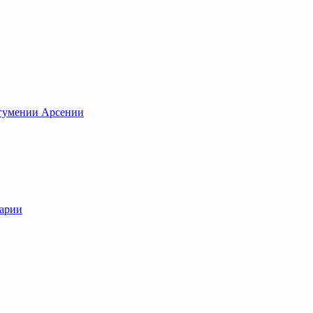
игумении Арсении
рарии