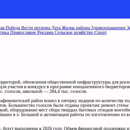
ая Победа
Вести региона
Дата
Жизнь района
Здравоохранение
З
тика
Православие
Реклама
Сельское хозяйство
Спорт
 территорий, обновления общественной инфраструктуры для ре
у для участия в конкурсе в программе инициативного бюджетир
. голосов, школьной — 284,4 тыс. голосов.
фимовичский район вошел в пятерку лидеров по количеству под
ктов. Большинство голосов были отданы проектам: ремонт стен
ий, оборудование мест сбора твердых бытовых отходов контейне
ашни в х. Большой и активизация работы по изготовлению из к
 будут выполнены в 2026 году. Объем финансовой поддержки из