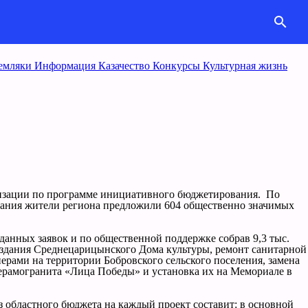
search
емляки
Информация
Казачество
Конкурcы
Культурная жизнь
ализации по программе инициативного бюджетирования. По
ования жители региона предложили 604 общественно значимых
анных заявок и по общественной поддержке собрав 9,3 тыс.
ы здания Среднецарицынского Дома культуры, ремонт санитарной
рами на территории Бобровского сельского поселения, замена
ерамогранита «Лица Победы» и установка их на Мемориале в
 областного бюджета на каждый проект составит: в основной