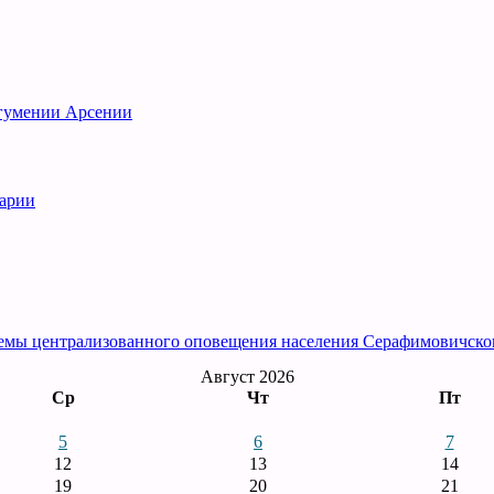
игумении Арсении
рарии
емы централизованного оповещения населения Серафимовичско
Август 2026
Ср
Чт
Пт
5
6
7
12
13
14
19
20
21