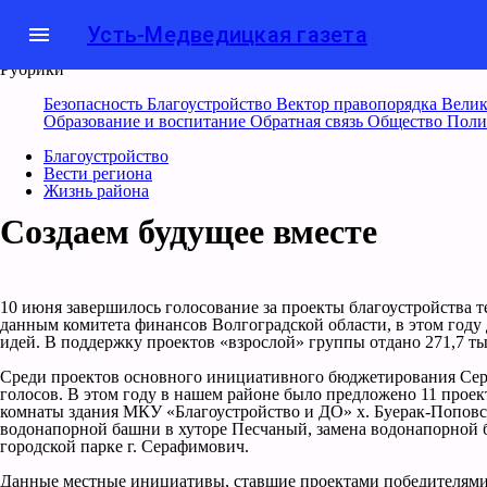
menu
Усть-Медведицкая газета
Рубрики
Безопасность
Благоустройство
Вектор правопорядка
Велик
Образование и воспитание
Обратная связь
Общество
Поли
Благоустройство
Вести региона
Жизнь района
Создаем будущее вместе
10 июня завершилось голосование за проекты благоустройства
данным комитета финансов Волгоградской области, в этом год
идей. В поддержку проектов «взрослой» группы отдано 271,7 тыс
Среди проектов основного инициативного бюджетирования Сера
голосов. В этом году в нашем районе было предложено 11 прое
комнаты здания МКУ «Благоустройство и ДО» х. Буерак-Поповск
водонапорной башни в хуторе Песчаный, замена водонапорной б
городской парке г. Серафимович.
Данные местные инициативы, ставшие проектами победителями,