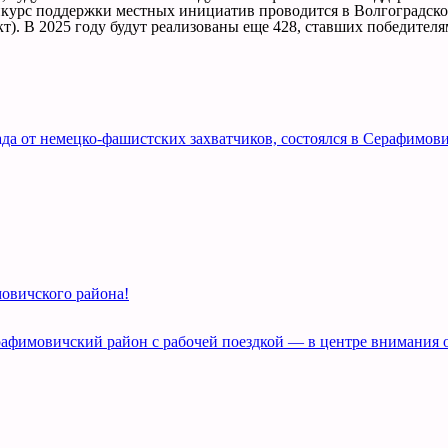
урс поддержки местных инициатив проводится в Волгоградской о
кт). В 2025 году будут реализованы еще 428, ставших победител
а от немецко-фашистских захватчиков, состоялся в Серафимови
овичского района!
рафимовичский район с рабочей поездкой — в центре внимания 