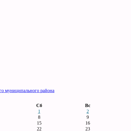
го муниципального района
Сб
Вс
1
2
8
9
15
16
22
23