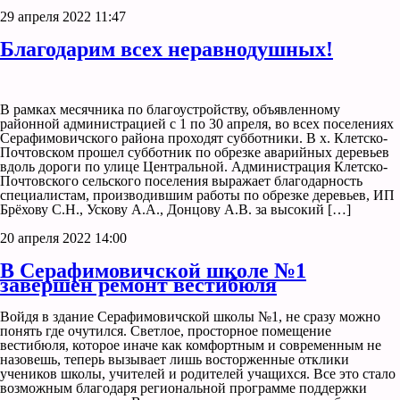
29 апреля 2022 11:47
Благодарим всех неравнодушных!
В рамках месячника по благоустройству, объявленному
районной администрацией с 1 по 30 апреля, во всех поселениях
Серафимовичского района проходят субботники. В х. Клетско-
Почтовском прошел субботник по обрезке аварийных деревьев
вдоль дороги по улице Центральной. Администрация Клетско-
Почтовского сельского поселения выражает благодарность
специалистам, производившим работы по обрезке деревьев, ИП
Брёхову С.Н., Ускову А.А., Донцову А.В. за высокий […]
20 апреля 2022 14:00
В Серафимовичской школе №1
завершен ремонт вестибюля
Войдя в здание Серафимовичской школы №1, не сразу можно
понять где очутился. Светлое, просторное помещение
вестибюля, которое иначе как комфортным и современным не
назовешь, теперь вызывает лишь восторженные отклики
учеников школы, учителей и родителей учащихся. Все это стало
возможным благодаря региональной программе поддержки