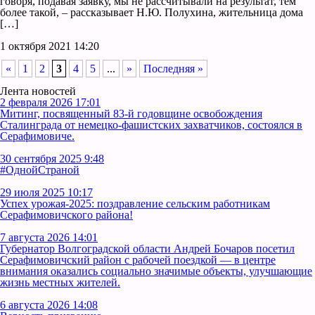
говоря, подавая заявку, мы не рассчитывали на результат, тем
более такой, – рассказывает Н.Ю. Полухина, жительница дома
[…]
1 октября 2021 14:20
«
1
2
3
4
5
...
»
Последняя »
Лента новостей
2 февраля 2026 17:01
Митинг, посвященный 83-й годовщине освобождения
Сталинграда от немецко-фашистских захватчиков, состоялся в
Серафимовиче.
30 сентября 2025 9:48
#ОднойСтраной
29 июля 2025 10:17
Успех урожая-2025: поздравление сельским работникам
Серафимовичского района!
7 августа 2026 14:01
Губернатор Волгоградской области Андрей Бочаров посетил
Серафимовичский район с рабочей поездкой — в центре
внимания оказались социально значимые объекты, улучшающие
жизнь местных жителей.
6 августа 2026 14:08