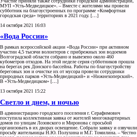
Участие приняли также сотрудники городской администрации,
МУП «Усть-Медведицкое». – Вместе с жителями мы провели
субботник на благоустроенных по программе «Комфортная
городская среда» территориях в 2021 году. […]
14 октября 2021 16:03
«Вода России»
В рамках всероссийской акции «Вода России» при активном
участии 4,5 тысячи волонтеров с прибрежных зон водоемов
Волгоградской области собрано и вывезено около 460
кубометров отходов. На этой неделе серия субботников прошла
на берегах рек Донского бассейна. Работы по благоустройству
береговых зон и очистке их от мусора провели сотрудники
природных парков «Усть-Медведицкий» и «Нижнехоперский».
В «Усть-Медведицком» […]
13 октября 2021 15:22
Светло и днем, и ночью
В администрацию городского поселения г. Серафимович
поступила коллективная заявка от жителей многоквартирных
домов по улицам Лозовского и Миронова с просьбой
организовать в их дворах освещение. Собрали заявку и озвучили
просьбу жительницы Н.Ю. Полухина и М.Г. Томилина. – Честно