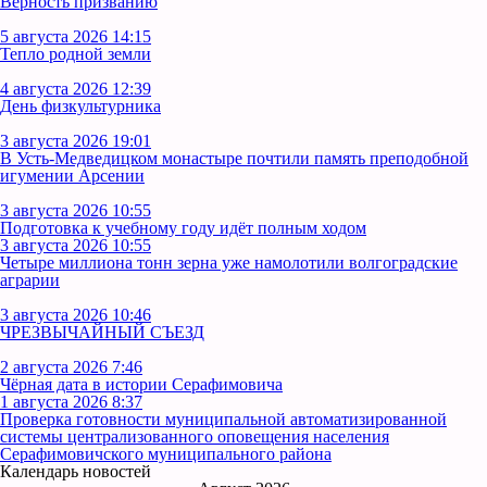
Верность призванию
5 августа 2026 14:15
Тепло родной земли
4 августа 2026 12:39
День физкультурника
3 августа 2026 19:01
В Усть‑Медведицком монастыре почтили память преподобной
игумении Арсении
3 августа 2026 10:55
Подготовка к учебному году идёт полным ходом
3 августа 2026 10:55
Четыре миллиона тонн зерна уже намолотили волгоградские
аграрии
3 августа 2026 10:46
ЧРЕЗВЫЧАЙНЫЙ СЪЕЗД
2 августа 2026 7:46
Чёрная дата в истории Серафимовича
1 августа 2026 8:37
Проверка готовности муниципальной автоматизированной
системы централизованного оповещения населения
Серафимовичского муниципального района
Календарь новостей