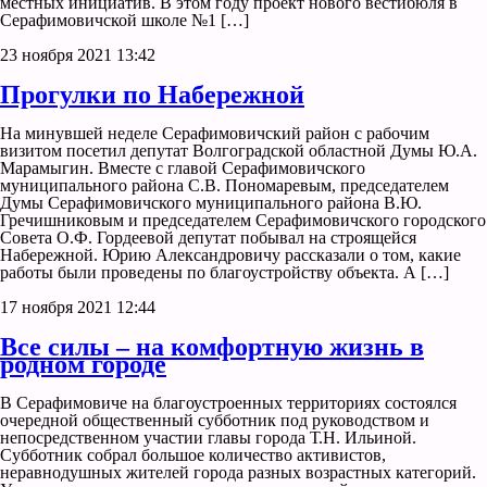
местных инициатив. В этом году проект нового вестибюля в
Серафимовичской школе №1 […]
23 ноября 2021 13:42
Прогулки по Набережной
На минувшей неделе Серафимовичский район с рабочим
визитом посетил депутат Волгоградской областной Думы Ю.А.
Марамыгин. Вместе с главой Серафимовичского
муниципального района С.В. Пономаревым, председателем
Думы Серафимовичского муниципального района В.Ю.
Гречишниковым и председателем Серафимовичского городского
Совета О.Ф. Гордеевой депутат побывал на строящейся
Набережной. Юрию Александровичу рассказали о том, какие
работы были проведены по благоустройству объекта. А […]
17 ноября 2021 12:44
Все силы – на комфортную жизнь в
родном городе
В Серафимовиче на благоустроенных территориях состоялся
очередной общественный субботник под руководством и
непосредственном участии главы города Т.Н. Ильиной.
Субботник собрал большое количество активистов,
неравнодушных жителей города разных возрастных категорий.