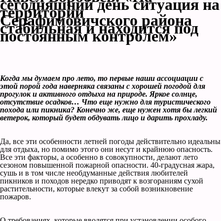
сегодняшний день ситуация на
территории
Серафимовичского района
стабильная и находится под
постоянным контролем»
Когда мы думаем про лето, то первые наши ассоциации с
этой порой года наверняка связаны с хорошей погодой для
прогулок и активного отдыха на природе. Яркое солнце,
отсутствие осадков… Что еще нужно для туристического
похода или пикника? Конечно же, еще нужен хотя бы легкий
ветерок, который будет обдувать лицо и дарить прохладу.
Да, все эти особенности летней погоды действительно идеальны
для отдыха, но помимо этого они несут и крайнюю опасность.
Все эти факторы, а особенно в совокупности, делают лето
сезоном повышенной пожарной опасности. 40-градусная жара,
сушь и в том числе необдуманные действия любителей
пикников и походов нередко приводят к возгораниям сухой
растительности, которые влекут за собой возникновение
пожаров.
О требованиях, которые вводятся при установлении особого