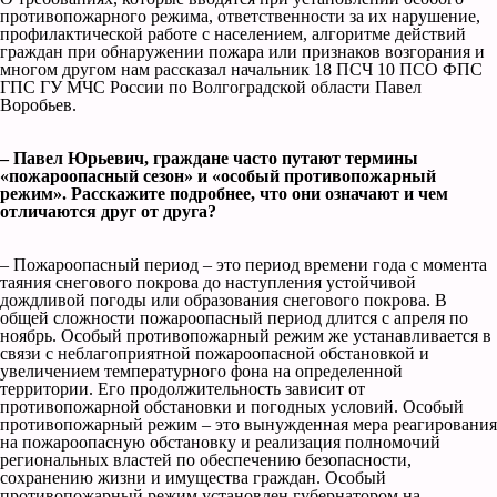
противопожарного режима, ответственности за их нарушение,
профилактической работе с населением, алгоритме действий
граждан при обнаружении пожара или признаков возгорания и
многом другом нам рассказал начальник 18 ПСЧ 10 ПСО ФПС
ГПС ГУ МЧС России по Волгоградской области Павел
Воробьев.
– Павел Юрьевич, граждане часто путают термины
«пожароопасный сезон» и «особый противопожарный
режим». Расскажите подробнее, что они означают и чем
отличаются друг от друга?
– Пожароопасный период – это период времени года с момента
таяния снегового покрова до наступления устойчивой
дождливой погоды или образования снегового покрова. В
общей сложности пожароопасный период длится с апреля по
ноябрь. Особый противопожарный режим же устанавливается в
связи с неблагоприятной пожароопасной обстановкой и
увеличением температурного фона на определенной
территории. Его продолжительность зависит от
противопожарной обстановки и погодных условий. Особый
противопожарный режим – это вынужденная мера реагирования
на пожароопасную обстановку и реализация полномочий
региональных властей по обеспечению безопасности,
сохранению жизни и имущества граждан. Особый
противопожарный режим установлен губернатором на