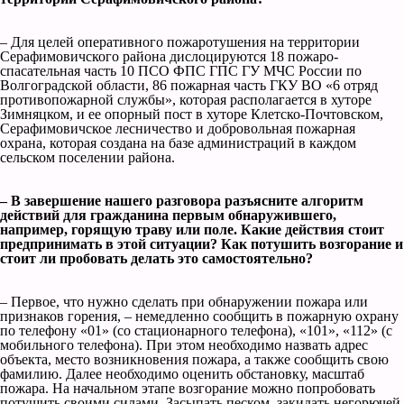
– Для целей оперативного пожаротушения на территории
Серафимовичского района дислоцируются 18 пожаро-
спасательная часть 10 ПСО ФПС ГПС ГУ МЧС России по
Волгоградской области, 86 пожарная часть ГКУ ВО «6 отряд
противопожарной службы», которая располагается в хуторе
Зимняцком, и ее опорный пост в хуторе Клетско-Почтовском,
Серафимовичское лесничество и добровольная пожарная
охрана, которая создана на базе администраций в каждом
сельском поселении района.
– В завершение нашего разговора разъясните алгоритм
действий для гражданина первым обнаружившего,
например, горящую траву или поле. Какие действия стоит
предпринимать в этой ситуации? Как потушить возгорание и
стоит ли пробовать делать это самостоятельно?
– Первое, что нужно сделать при обнаружении пожара или
признаков горения, – немедленно сообщить в пожарную охрану
по телефону «01» (со стационарного телефона), «101», «112» (с
мобильного телефона). При этом необходимо назвать адрес
объекта, место возникновения пожара, а также сообщить свою
фамилию. Далее необходимо оценить обстановку, масштаб
пожара. На начальном этапе возгорание можно попробовать
потушить своими силами. Засыпать песком, закидать негорючей