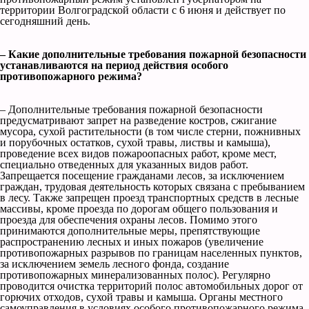
территории Волгоградской области с 6 июня и действует по
сегодняшний день.
– Какие дополнительные требования пожарной безопасности
устанавливаются на период действия особого
противопожарного режима?
– Дополнительные требования пожарной безопасности
предусматривают запрет на разведение костров, сжигание
мусора, сухой растительности (в том числе стерни, пожнивных
и порубочных остатков, сухой травы, листвы и камыша),
проведение всех видов пожароопасных работ, кроме мест,
специально отведенных для указанных видов работ.
Запрещается посещение гражданами лесов, за исключением
граждан, трудовая деятельность которых связана с пребыванием
в лесу. Также запрещен проезд транспортных средств в лесные
массивы, кроме проезда по дорогам общего пользования и
проезда для обеспечения охраны лесов. Помимо этого
принимаются дополнительные меры, препятствующие
распространению лесных и иных пожаров (увеличение
противопожарных разрывов по границам населенных пунктов,
за исключением земель лесного фонда, создание
противопожарных минерализованных полос). Регулярно
проводится очистка территорий полос автомобильных дорог от
горючих отходов, сухой травы и камыша. Органы местного
самоуправления в условиях особого противопожарного режима