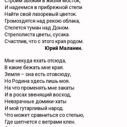
Строим зыбкий в жизни мосток,
И надеемся в прибрежной степи
Найти свой лазоревый цветок.
Громоздятся над рекою облака,
Стелется туман над Доном.
Стрелолиста цветы, сусака.
Счастлив, что с этого края родом.
Юрий Маланин.
Мне некуда ехать отсюда,
В какие бежать мне края.
Земля – она есть отовсюду,
Но Родина здесь лишь моя.
На что променять мне закаты
И в росах звенящий восход,
Невзрачные домики-хаты
И мой гутарливый народ.
Что может сравниться со степью,
Где шепчется с ветрами клен.