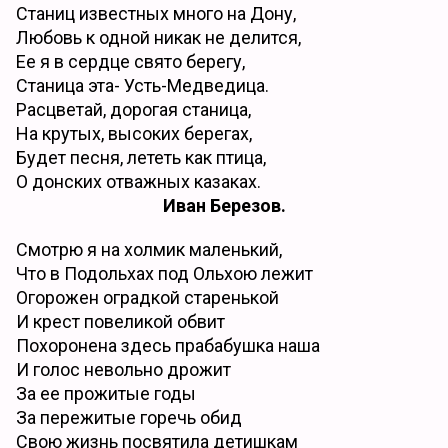
Станиц известных много на Дону,
Любовь к одной никак не делится,
Ее я в сердце свято берегу,
Станица эта- Усть-Медведица.
Расцветай, дорогая станица,
На крутых, высоких берегах,
Будет песня, лететь как птица,
О донских отважных казаках.
Иван Березов.
Смотрю я на холмик маленький,
Что в Подольхах под Ольхою лежит
Огорожен оградкой старенькой
И крест повеликой обвит
Похоронена здесь прабабушка наша
И голос невольно дрожит
За ее прожитые годы
За пережитые горечь обид
Свою жизнь посвятила детишкам