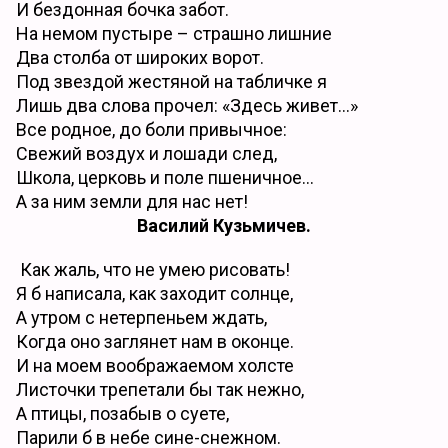
И бездонная бочка забот.
На немом пустыре – страшно лишние
Два столба от широких ворот.
Под звездой жестяной на табличке я
Лишь два слова прочел: «Здесь живет…»
Все родное, до боли привычное:
Свежий воздух и лошади след,
Школа, церковь и поле пшеничное…
А за ним земли для нас нет!
Василий Кузьмичев.
Как жаль, что не умею рисовать!
Я б написала, как заходит солнце,
А утром с нетерпеньем ждать,
Когда оно заглянет нам в оконце.
И на моем воображаемом холсте
Листочки трепетали бы так нежно,
А птицы, позабыв о суете,
Парили б в небе сине-снежном.