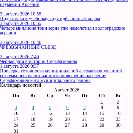
игумении Арсении
3 августа 2026 10:55
Подготовка к учебному году идёт полным ходом
3 августа 2026 10:55
Четыре миллиона тонн зерна уже намолотили волгоградские
аграрии
3 августа 2026 10:46
ЧРЕЗВЫЧАЙНЫЙ СЪЕЗД
2 августа 2026 7:46
Чёрная дата в истории Серафимовича
1 августа 2026 8:37
Проверка готовности муниципальной автоматизированной
системы централизованного оповещения населения
Серафимовичского муниципального района
Календарь новостей
Август 2026
Пн
Вт
Ср
Чт
Пт
Сб
Вс
1
2
3
4
5
6
7
8
9
10
11
12
13
14
15
16
17
18
19
20
21
22
23
24
25
26
27
28
29
30
31