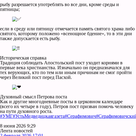
рыбу разрешается употреблять во все дни, кроме среды и
пятницы;
если в среду или пятницу отмечается память святого храма либо
святого, которому положено «всенощное бдение», то в эти дни
также допускается есть рыбу.
Историческая справка
Традиция соблюдать Апостольский пост уходит корнями в
первые века христианства. Изначально он предназначался для
тех верующих, кто по тем или иным причинам не смог пройти
через Великий пост перед Пасхой.
Духовный смысл Петрова поста
Как и другие многодневные посты в церковном календаре
(всего их четыре в году), Петров пост призван помочь человеку
на пути духовного роста.
#УМГ
#УстьМедведицкаягазета
#Серафимович
#Серафимовичски
8 июня 2026 9:29
Лента новостей
2 февраля 2026 17:01