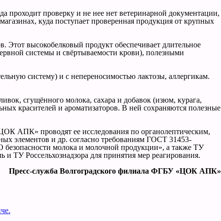
да проходит проверку и не нее нет ветеринарной документации,
магазинах, куда поступает проверенная продукция от крупных
ммов. Этот высокобелковый продукт обеспечивает длительное
нервной системы и свёртываемости крови), полезными
тельную систему) и с непереносимостью лактозы, аллергикам.
ивок, сгущённого молока, сахара и добавок (изюм, курага,
ьных красителей и ароматизаторов. В ней сохраняются полезные
 «ЦОК АПК» проводят ее исследования по органолептическим,
ых элементов и др. согласно требованиям ГОСТ 31453-
О безопасности молока и молочной продукции», а также ТУ
ь и ТУ Россельхознадзора для принятия мер реагирования.
Пресс-служба Волгоградского филиала ФГБУ «ЦОК АПК»
че.