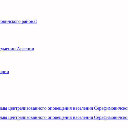
овичского района!
игумении Арсении
рарии
емы централизованного оповещения населения Серафимовичско
емы централизованного оповещения населения Серафимовичско