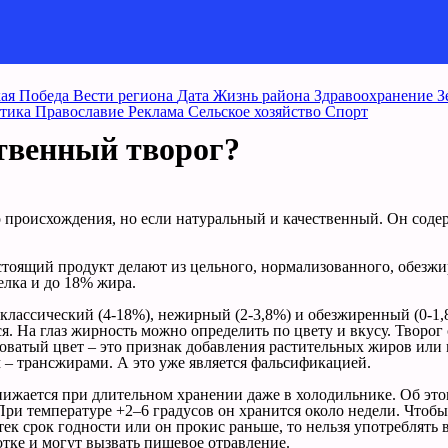
ая Победа
Вести региона
Дата
Жизнь района
Здравоохранение
З
тика
Православие
Реклама
Сельское хозяйство
Спорт
твенный творог?
 происхождения, но если натуральный и качественный. Он соде
стоящий продукт делают из цельного, нормализованного, обезжи
лка и до 18% жира.
классический (4-18%), нежирный (2-3,8%) и обезжиренный (0-1
. На глаз жирность можно определить по цвету и вкусу. Творог 
атый цвет – это признак добавления растительных жиров или к
– трансжирами. А это уже является фальсификацией.
снижается при длительном хранении даже в холодильнике. Об эт
 При температуре +2–6 градусов он хранится около недели. Чтоб
тек срок годности или он прокис раньше, то нельзя употреблять
тке и могут вызвать пищевое отравление.