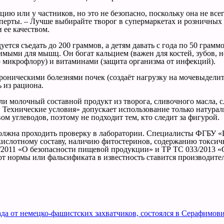
 или у частников, но это не безопасно, поскольку она не всег
перты. – Лучше выбирайте творог в супермаркетах и розничных 
 ее качеством.
дуется съедать до 200 граммов, а детям давать с года по 50 гра
имыми для мышц. Он богат кальцием (важен для костей, зубов, 
микрофлору) и витаминами (защита организма от инфекций).
хроническими болезнями почек (создаёт нагрузку на мочевыдели
 из рациона.
и молочный составной продукт из творога, сливочного масла, сл
 Технические условия» допускает использование только натурал
м углеводов, поэтому не подходит тем, кто следит за фигурой.
, должна проходить проверку в лаборатории. Специалисты ФГБУ
ислотному составу, наличию фитостеринов, содержанию токсичн
1/2011 «О безопасности пищевой продукции» и ТР ТС 033/2013 «
от нормы или фальсификата в известность ставится производител
а от немецко-фашистских захватчиков, состоялся в Серафимови