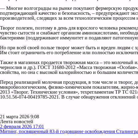
— Многие волгоградцы на рынке покупают фермерскую продукцию
подтверждающей качество и безопасность, – предупреждают экс
производителей, следящих за всем технологическим процессом и
Творог полезен, поэтому в день для взрослого человека рекомен
чувство сытости и снабжает организм аминокислотами, необход
бактериями (поддерживают иммунитет и подавляют патогенную 
Но при всей своей пользе творог может быть и вреден людям с 
Им стоит ограничить его потребление или полностью исключить
Также в магазинах продается творожная масса – это молочный ил
чернослив и др.). ГОСТ 31680-2012 «Масса творожная «Особая».
свойства, но она с высокой калорийностью и большим количество
Перед реализацией молочная продукция, в том числе и творог
микробиологическим, физико-химическим показателям, жирно-к
2013 «Творог. Технические условия», техрегламентам ТР ТС 02
10.51.56-074-00419785-2021. В случае обнаружения отклонений 
21 марта 2026 9:08
Лента новостей
2 февраля 2026 17:01
Митинг, посвященный 83-й годовщине освобождения Сталинград