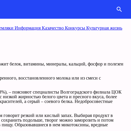
search
емляки
Информация
Казачество
Конкурcы
Культурная жизнь
ржит белок, витамины, минералы, кальций, фосфор и полезен
ренного, восстановленного молока или из смеси с
,8%), – поясняют специалисты Волгоградского филиала ЦОК
с низкой жирностью белого цвета и пресного вкуса, более
расителей, а серый – соевого белка. Недобросовестные
ом говорит резкий или кислый запах. Выбирая продукт в
ы сохранить подольше, творог можно заморозить и потом
 в пищу. Образовавшиеся в нем микотоксины, вредные