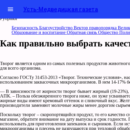
menu
Усть-Медведицкая газета
Рубрики
Безопасность
Благоустройство
Вектор правопорядка
Велик
Образование и воспитание
Обратная связь
Общество
Поли
Как правильно выбрать качес
Творог является одним из самых полезных продуктов животного
для всего организма.
Согласно ГОСТу 31453-2013 «Творог. Технические условия», на
использованием заквасочных микроорганизмов. В нем 14-17% бе
— В зависимости от жирности творог бывает жирный (19-23%), 
АПК. – Польза обезжиренного творога ниже, он хуже усваивается
жирные виды имеют кремовый оттенок и сливочный вкус. Желтов
производители заменяют молочные жиры менее дорогим сырьем 
Поскольку творог – скоропортящийся продукт, то его качество 
магазине, обратите внимание на дату выпуска и срок годности.
использовать для приготовления запеканок и сырников. Если ис
микроорганизмы и плесень не разрушаются при тепловой обрабо